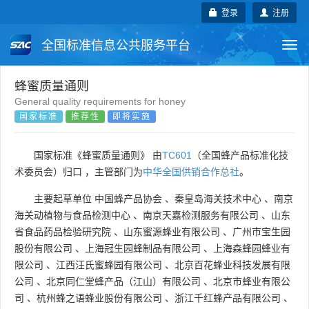
登录
注册
全国标准信息公共服务平台
Togg
navi
国家标准
行业标准
地方标准
蜂蜜质量通则
General quality requirements for honey
国家标准
推荐性
即将实施
团体标准
企业标准
国际标准
国外标准
技术委员会
国家标准《蜂蜜质量通则》 由
TC601
（全国蜂产品标准化技
术委员会）归口 ，主管部门为
中华全国供销合作总社
。
主要起草单位
中国蜂产品协会
、
秦皇岛海关技术中心
、
南京
海关动植物与食品检测中心
、
南京天嘉检测服务有限公司
、
山东
省食品药品检验研究院
、
山东蜜源蜂业有限公司
、
广州市宝生园
股份有限公司
、
上海冠生园蜂制品有限公司
、
上海森蜂园蜂业有
限公司
、
江西汪氏蜜蜂园有限公司
、
北京百花蜂业科技发展有限
公司
、
北京同仁堂蜂产品（江山）有限公司
、
北京市蜂业有限公
司
、
杭州蜂之语蜂业股份有限公司
、
浙江千红蜂产品有限公司
、