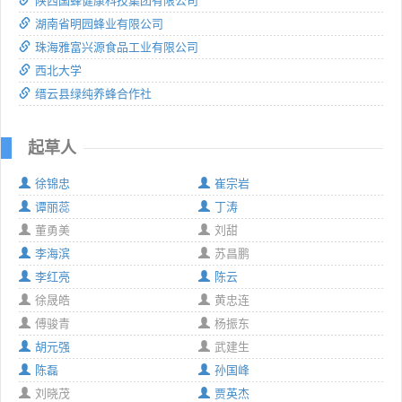
陕西国蜂健康科技集团有限公司
湖南省明园蜂业有限公司
珠海雅富兴源食品工业有限公司
西北大学
缙云县绿纯养蜂合作社
起草人
徐锦忠
崔宗岩
谭丽蕊
丁涛
董勇美
刘甜
李海滨
苏昌鹏
李红亮
陈云
徐晟皓
黄忠连
傅骏青
杨振东
胡元强
武建生
陈磊
孙国峰
刘晓茂
贾英杰