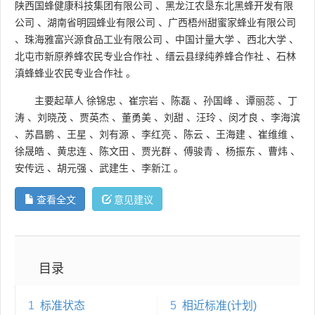
陕西国蜂健康科技集团有限公司
、
黑龙江农垦东北黑蜂开发有限
公司
、
湖南省明园蜂业有限公司
、
广西梧州甜蜜家蜂业有限公司
、
珠海雅富兴源食品工业有限公司
、
中国计量大学
、
西北大学
、
北屯市新原养蜂农民专业合作社
、
缙云县绿纯养蜂合作社
、
石林
滇蜂蜂业农民专业合作社
。
主要起草人
徐锦忠
、
崔宗岩
、
陈磊
、
孙国峰
、
谭丽蕊
、
丁
涛
、
刘晓茂
、
贾英杰
、
董勇美
、
刘甜
、
汪玲
、
闵才良
、
李海滨
、
苏昌鹏
、
王星
、
刘有源
、
李红亮
、
陈云
、
王海建
、
崔维维
、
徐晟皓
、
黄忠连
、
陈文田
、
贾光群
、
傅骏青
、
杨振东
、
曹炜
、
安传远
、
胡元强
、
武建生
、
李新江
。
查看全文
意见建议
目录
1
标准状态
5
相近标准(计划)