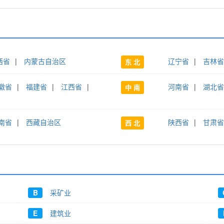
西省
|
内蒙古自治区
辽宁省
|
吉林省
东 北
徽省
|
福建省
|
江西省
|
河南省
|
湖北省
中 南
南省
|
西藏自治区
陕西省
|
甘肃省
西 北
B
采矿业
E
建筑业