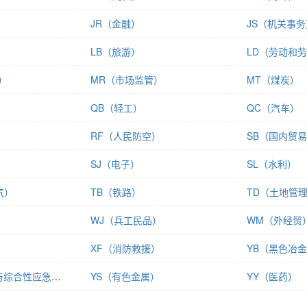
）
JR（金融）
JS（机关事务
）
LB（旅游）
LD（劳动和
）
MR（市场监管）
MT（煤炭）
QB（轻工）
QC（汽车）
）
RF（人民防空）
SB（国内贸
）
SJ（电子）
SL（水利）
气）
TB（铁路）
TD（土地管
WJ（兵工民品）
WM（外经贸
XF（消防救援）
YB（黑色冶
YJ（减灾救灾与综合性应急管理）
YS（有色金属）
YY（医药）