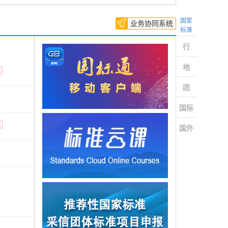
国家
业务协同系统
国
标准
行
地
征
团
国际
征
国外