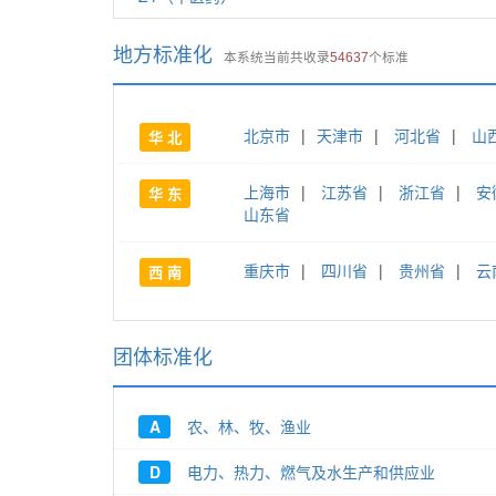
地方标准化
本系统当前共收录
54637
个标准
北京市
|
天津市
|
河北省
|
山
华 北
上海市
|
江苏省
|
浙江省
|
安
华 东
山东省
重庆市
|
四川省
|
贵州省
|
云
西 南
团体标准化
A
农、林、牧、渔业
D
电力、热力、燃气及水生产和供应业