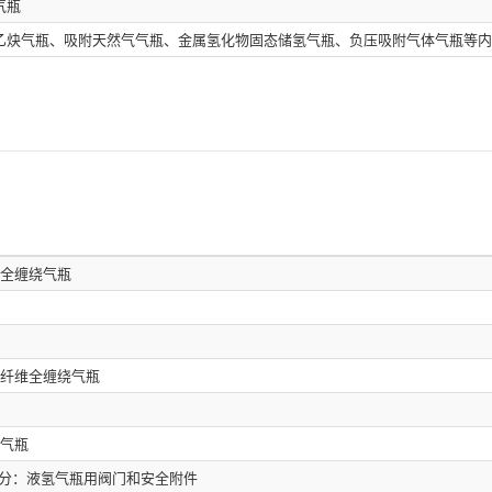
气瓶
乙炔气瓶、吸附天然气气瓶、金属氢化物固态储氢气瓶、负压吸附气体气瓶等内
全缠绕气瓶
纤维全缠绕气瓶
气瓶
部分：液氢气瓶用阀门和安全附件