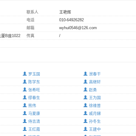
联系人
王艳辉
电话
010-64926282
邮箱
wyhui0546@126.com
B座1022
传真
/
罗玉国
洑春干
陈学东
高继轩
张希旺
赵勇
缪春生
王为国
熊伟
徐维普
马夏康
戚月娣
侍吉清
孙冬生
王红霞
王建中