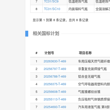
7
TC31/SC9
低温绝热气瓶
低温绝热
8
TC31/SC10
内装填料气瓶
全国溶解
显示第 1 到第 8 条记录，总共 8 条记录
相关国标计划
#
计划号
项目名称
1
20263630-T-469
车用压缩天然气碳纤维
2
20256797-T-469
非重复充装焊接气瓶
3
20256788-T-469
铝合金无缝气瓶
4
20256375-T-469
空气呼吸器用塑料内胆
5
20256608-T-469
气瓶锥螺纹丝锥
6
20255113-T-469
负压吸附气体钢质焊接
7
20254693-T-469
汽车用液氢气瓶 第3