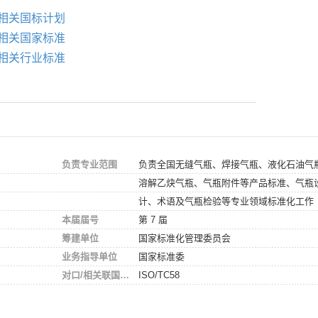
相关国标计划
相关国家标准
相关行业标准
负责专业范围
负责全国无缝气瓶、焊接气瓶、液化石油气
溶解乙炔气瓶、气瓶附件等产品标准、气瓶
计、术语及气瓶检验等专业领域标准化工作
本届届号
第 7 届
筹建单位
国家标准化管理委员会
业务指导单位
国家标准委
对口/相关联国际组织
ISO/TC58