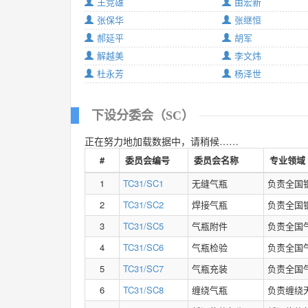
王竞雄
由宏新
张保华
张继恒
郝延平
胡军
解越美
李文炜
杜永芳
杨泽世
下设分委会（SC）
正在努力地加载数据中，请稍候……
#
委员会编号
委员会名称
专业领域
1
TC31/SC1
无缝气瓶
负责全国
2
TC31/SC2
焊接气瓶
负责全国
3
TC31/SC5
气瓶附件
负责全国
4
TC31/SC6
气瓶检验
负责全国
5
TC31/SC7
气瓶充装
负责全国
6
TC31/SC8
缠绕气瓶
负责缠绕