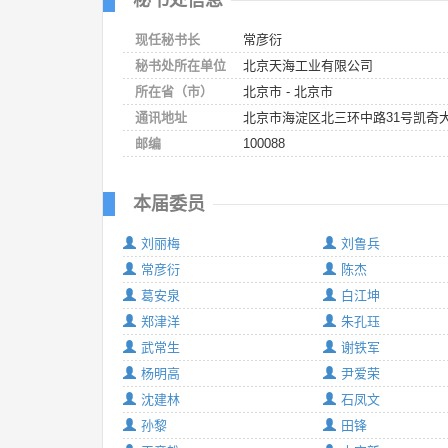
现任秘书长
常彦衍
秘书处所在单位
北京天海工业有限公司
所在省（市）
北京市 - 北京市
通讯地址
北京市海淀区北三环中路31号凯奇大厦
邮编
100088
本届委员
刘丽梅
刘鲁兵
常彦衍
陈杰
葛安泉
白江坤
郑津洋
朱孔珏
武常生
谢铁军
杨明高
尹爱荣
沈建林
石凤文
孙黎
田锋