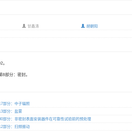
甘鑫涛
胡朝阳
02。
第8部分：密封。
 第17部分：中子辐照
第13部分：盐雾
方法 第30部分：非密封表面安装器件在可靠性试验前的预处理
 第12部分：扫频振动