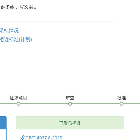
、
薛冬英
、
程文娟
。
采标情况
相近标准(计划)
征求意见
审查
批准
已发布标准
GB/T 4937.8-2025