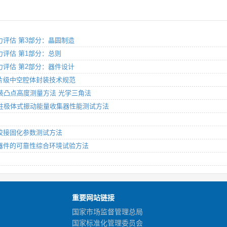
造能力评估 第3部分：晶圆制造
造能力评估 第1部分：总则
造能力评估 第2部分：器件设计
器件芯片级中空腔体封装技术规范
芯片封装凸点高度测量方法 光学三角法
MEMS驻极体式振动能量收集器性能测试方法
传感器胶接固化参数测试方法
MEMS器件的可靠性综合环境试验方法
重要网站链接
国家市场监督管理总局
国家标准化管理委员会