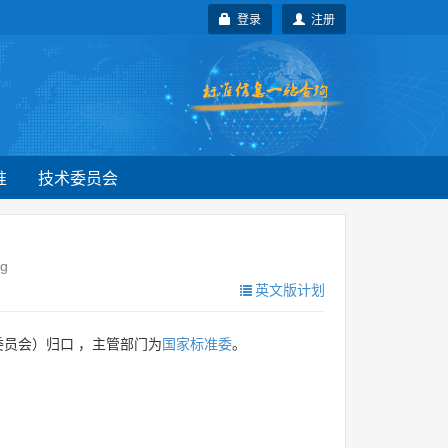
登录
注册
准
技术委员会
ng
英文版计划
员会）归口 ，主管部门为
国家标准委
。