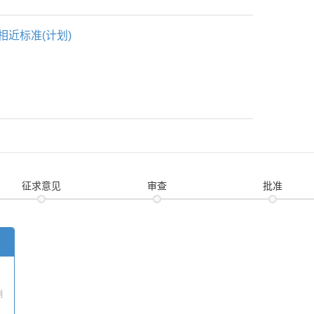
相近标准(计划)
征求意见
审查
批准
测