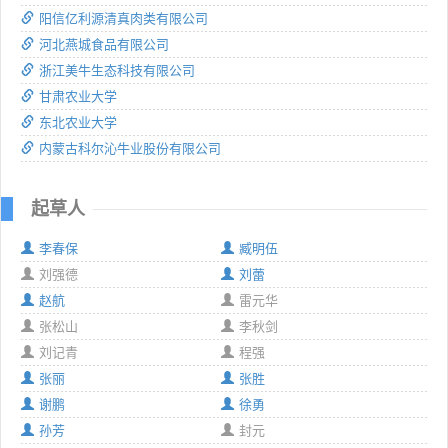
阳信亿利源清真肉类有限公司
河北燕城食品有限公司
浙江美牛生态科技有限公司
甘肃农业大学
东北农业大学
内蒙古科尔沁牛业股份有限公司
起草人
李春保
臧明伍
刘强德
刘蕾
赵航
雷元华
张松山
李秋剑
刘记青
程强
张丽
张胜
谢鹏
徐勇
孙芳
封元