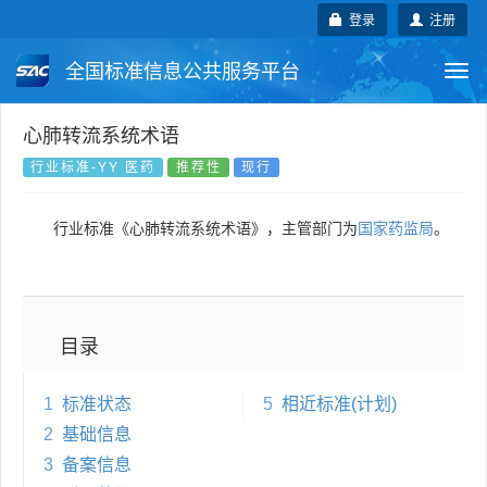
登录
注册
全国标准信息公共服务平台
Togg
navi
国家标准
行业标准
地方标准
心肺转流系统术语
行业标准-YY 医药
推荐性
现行
团体标准
企业标准
国际标准
行业标准《心肺转流系统术语》，主管部门为
国家药监局
。
国外标准
技术委员会
目录
1
标准状态
5
相近标准(计划)
2
基础信息
3
备案信息