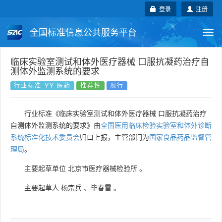
登录
注册
全国标准信息公共服务平台
Togg
navi
国家标准
行业标准
地方标准
临床实验室测试和体外医疗器械 口服抗凝药治疗自
测体外监测系统的要求
团体标准
企业标准
国际标准
行业标准-YY 医药
推荐性
现行
国外标准
技术委员会
行业标准《临床实验室测试和体外医疗器械 口服抗凝药治疗
自测体外监测系统的要求》由
全国医用临床检验实验室和体外诊断
系统标准化技术委员会
归口上报，主管部门为
国家食品药品监督管
理局
。
主要起草单位
北京市医疗器械检验所
。
主要起草人
杨宗兵
、
毕春雷
。