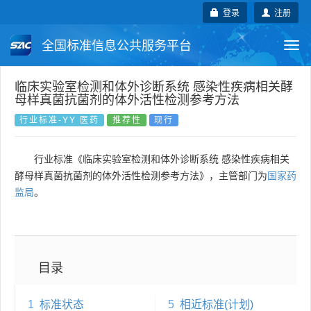
登录
注册
全国标准信息公共服务平台
Togg
navi
国家标准
行业标准
地方标准
临床实验室检测和体外诊断系统 感染性疾病相关酵
母样真菌抗菌剂的体外活性检测参考方法
团体标准
企业标准
国际标准
行业标准-YY 医药
推荐性
现行
国外标准
技术委员会
行业标准《临床实验室检测和体外诊断系统 感染性疾病相关
酵母样真菌抗菌剂的体外活性检测参考方法》，主管部门为
国家药
监局
。
目录
1
标准状态
5
相近标准(计划)