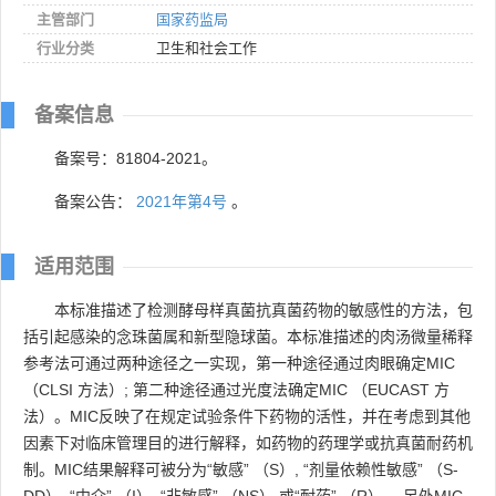
主管部门
国家药监局
行业分类
卫生和社会工作
备案信息
备案号：81804-2021。
备案公告：
2021年第4号
。
适用范围
本标准描述了检测酵母样真菌抗真菌药物的敏感性的方法，包
括引起感染的念珠菌属和新型隐球菌。本标准描述的肉汤微量稀释
参考法可通过两种途径之一实现，第一种途径通过肉眼确定MIC
（CLSI 方法）; 第二种途径通过光度法确定MIC （EUCAST 方
法）。MIC反映了在规定试验条件下药物的活性，并在考虑到其他
因素下对临床管理目的进行解释，如药物的药理学或抗真菌耐药机
制。MIC结果解释可被分为“敏感” （S）, “剂量依赖性敏感” （S-
DD）, “中介” （I）, “非敏感” （NS） 或“耐药” （R）。 另外MIC