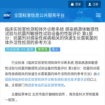
登录
注册
全国标准信息公共服务平台
Togg
navi
国家标准
行业标准
地方标准
临床实验室检测和体外诊断系统 感染病源体敏感性
试验与抗菌剂敏感性试验设备的性能评价 第1部
分：抗菌剂对感染性疾病相关的快速生长需氧菌的
团体标准
企业标准
国际标准
体外活性检测的参考方法
行业标准-YY 医药
推荐性
废止
国外标准
技术委员会
行业标准《临床实验室检测和体外诊断系统 感染病源体敏感
性试验与抗菌剂敏感性试验设备的性能评价 第1部分：抗菌剂对感
染性疾病相关的快速生长需氧菌的体外活性检测的参考方法》由
全
国医用临床检验实验室和体外诊断系统标准化技术委员会
归口上
报，主管部门为
国家食品药品监督管理局
。
主要起草单位
北京市医疗器械检验所
、
南京医科大学附属第
一医院
。