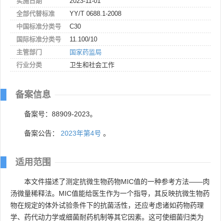
实施日期
2023-11-01
全部代替标准
YY/T 0688.1-2008
中国标准分类号
C30
国际标准分类号
11.100/10
主管部门
国家药监局
行业分类
卫生和社会工作
备案信息
备案号：88909-2023。
备案公告：
2023年第4号
。
适用范围
本文件描述了测定抗微生物药物MIC值的一种参考方法——肉
汤微量稀释法。MIC值能给医生作为一个指导，其反映抗微生物药
物在规定的体外试验条件下的抗菌活性，还应考虑诸如药物药理
学、药代动力学或细菌耐药机制等其它因素。这可使细菌归类为