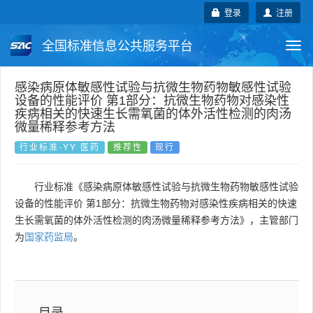
登录
注册
全国标准信息公共服务平台
Togg
navi
国家标准
行业标准
地方标准
感染病原体敏感性试验与抗微生物药物敏感性试验
设备的性能评价 第1部分：抗微生物药物对感染性
疾病相关的快速生长需氧菌的体外活性检测的肉汤
团体标准
企业标准
国际标准
微量稀释参考方法
行业标准-YY 医药
推荐性
现行
国外标准
技术委员会
行业标准《感染病原体敏感性试验与抗微生物药物敏感性试验
设备的性能评价 第1部分：抗微生物药物对感染性疾病相关的快速
生长需氧菌的体外活性检测的肉汤微量稀释参考方法》，主管部门
为
国家药监局
。
目录