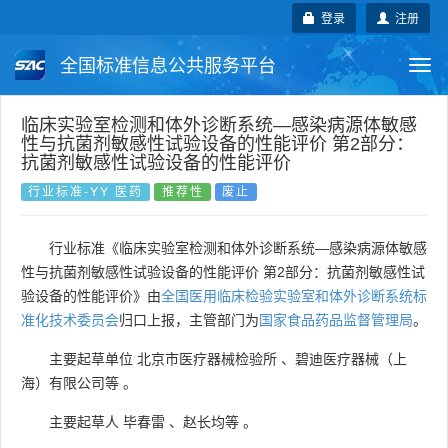
登录
注册
全国标准信息公共服务平台
Togg
navi
国家标准
行业标准
地方标准
临床实验室检测和体外诊断系统—感染病源体敏感
性与抗菌剂敏感性试验设备的性能评价 第2部分：
抗菌剂敏感性试验设备的性能评价
团体标准
企业标准
国际标准
行业标准-YY 医药
推荐性
废止
国外标准
技术委员会
行业标准《临床实验室检测和体外诊断系统—感染病源体敏感
性与抗菌剂敏感性试验设备的性能评价 第2部分：抗菌剂敏感性试
验设备的性能评价》由
全国医用临床检验实验室和体外诊断系统标
准化技术委员会
归口上报，主管部门为
国家食品药品监督管理局
。
主要起草单位
北京市医疗器械检验所
、
碧迪医疗器械（上
海）有限公司等
。
主要起草人
毕春雷
、
赵长均等
。