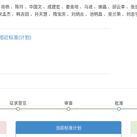
、
肖杨
、
陈玲
、
华国文
、
成建宏
、
娄金培
、
马进
、
谢晶
、
邱云幸
、
张
宋孟杰
、
韩吉田
、
孙天慧
、
隋宝庆
、
刘炳炎
、
池明昌
、
吴兰荣
、
刘忠
相近标准(计划)
征求意见
审查
批准
当前标准计划