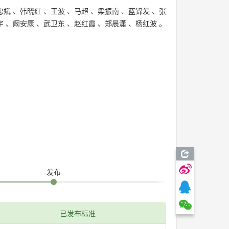
忠斌
、
韩晓红
、
王波
、
马超
、
梁振南
、
蓝锦发
、
张
宇
、
阚安康
、
武卫东
、
赵红霞
、
郑晨潇
、
杨红波
。
发布
已发布标准