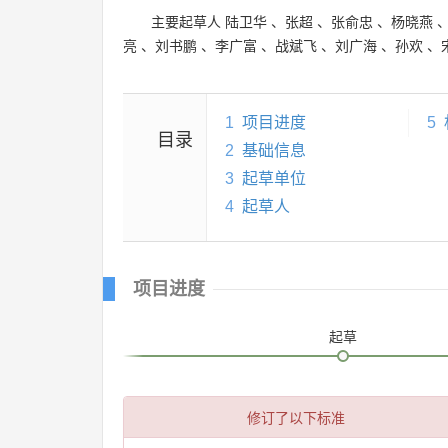
主要起草人
陆卫华
、
张超
、
张俞忠
、
杨晓燕
亮
、
刘书鹏
、
李广富
、
战斌飞
、
刘广海
、
孙欢
、
1
项目进度
5
目录
2
基础信息
3
起草单位
4
起草人
项目进度
起草
修订了以下标准