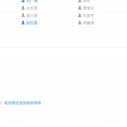
刘广海
孙欢
孙天慧
隋宝庆
吴兰荣
刘忠宇
赵红霞
郑晨潇
平板式）能效限定值及能效等级