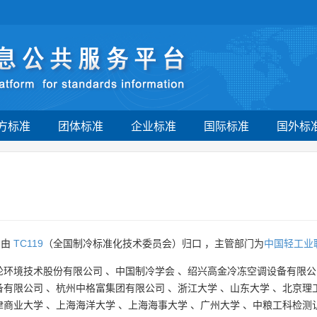
方标准
团体标准
企业标准
国际标准
国外标
》由
TC119
（全国制冷标准化技术委员会）归口 ，主管部门为
中国轻工业
轮环境技术股份有限公司
、
中国制冷学会
、
绍兴高金冷冻空调设备有限公
备有限公司
、
杭州中格富集团有限公司
、
浙江大学
、
山东大学
、
北京理
津商业大学
、
上海海洋大学
、
上海海事大学
、
广州大学
、
中粮工科检测