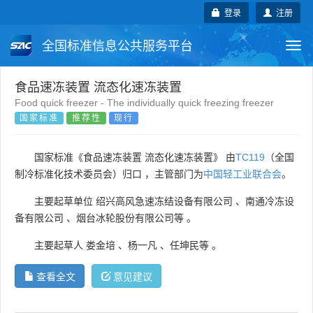
登录
注册
全国标准信息公共服务平台
Togg
navi
国家标准
行业标准
地方标准
食品速冻装置 流态化速冻装置
Food quick freezer - The individually quick freezing freezer
国家标准
推荐性
现行
团体标准
企业标准
国际标准
国外标准
技术委员会
国家标准《食品速冻装置 流态化速冻装置》 由
TC119
（全国
制冷标准化技术委员会）归口 ，主管部门为
中国轻工业联合会
。
主要起草单位
绍兴高风急速冻结设备有限公司
、
南通冷冻设
备有限公司
、
烟台冰轮股份有限公司等
。
主要起草人
娄金培
、
杨一凡
、
任坤民等
。
查看全文
意见建议