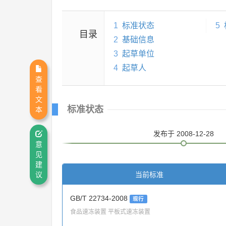
1
标准状态
5
目录
2
基础信息
3
起草单位
4
起草人
查
看
文
标准状态
本
发布
于 2008-12-28
意
见
建
当前标准
议
GB/T 22734-2008
现行
食品速冻装置 平板式速冻装置