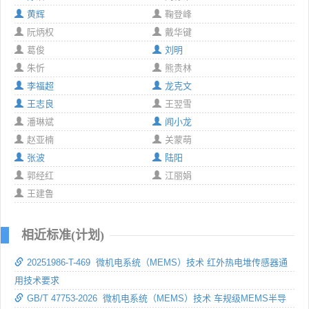
黄辉
鞠登峰
阮炳权
戴华键
葛俊
刘明
朱忻
熊贵林
李福超
龙克文
王志良
王翌雪
潘琳斌
闻小龙
赵亚楠
关蒙萌
张波
陆阳
郭经红
江丽娟
王建鲁
相近标准(计划)
20251986-T-469 微机电系统（MEMS）技术 红外热电堆传感器通
用技术要求
GB/T 47753-2026 微机电系统（MEMS）技术 车规级MEMS半导