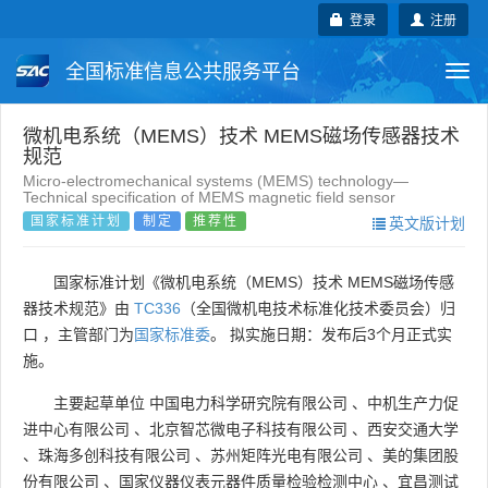
登录
注册
全国标准信息公共服务平台
Togg
navi
国家标准
行业标准
地方标准
微机电系统（MEMS）技术 MEMS磁场传感器技术
规范
Micro-electromechanical systems (MEMS) technology—
团体标准
企业标准
国际标准
Technical specification of MEMS magnetic field sensor
国家标准计划
制定
推荐性
英文版计划
国外标准
技术委员会
国家标准计划《微机电系统（MEMS）技术 MEMS磁场传感
器技术规范》由
TC336
（全国微机电技术标准化技术委员会）归
口 ，主管部门为
国家标准委
。 拟实施日期：发布后3个月正式实
施。
主要起草单位
中国电力科学研究院有限公司
、
中机生产力促
进中心有限公司
、
北京智芯微电子科技有限公司
、
西安交通大学
、
珠海多创科技有限公司
、
苏州矩阵光电有限公司
、
美的集团股
份有限公司
、
国家仪器仪表元器件质量检验检测中心
、
宜昌测试