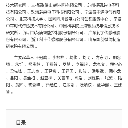
技术研究所
、
三桥惠(佛山)新材料有限公司
、
苏州捷研芯电子科
技有限公司
、
珠海芯森电子科技有限公司
、
宁波泰丰源电气有限
公司
、
北京科技大学
、
国网四川省电力公司营销服务中心
、
宁波
中车时代传感技术有限公司
、
中国科学院上海微系统与信息技术
研究所
、
深圳市英唐智能控制股份有限公司
、
广东润宇传感器股
份有限公司
、
浙江科丰传感器股份有限公司
、
山东国创微纳制造
研究院有限公司
。
主要起草人
王冠鹰
、
李根梓
、
葛俊
、
刘明
、
方东明
、
胡忠
强
、
朱忻
、
熊贵林
、
于振毅
、
罗慧
、
李福超
、
龙克文
、
程宇心
、
梁先锋
、
王志良
、
王翌雪
、
王建国
、
和波
、
潘琳斌
、
闻小龙
、
吕阳
、
吴金根
、
赵亚楠
、
关蒙萌
、
陈浩
、
刘栋果
、
张波
、
陆
阳
、
黄辉
、
鞠登峰
、
郭经红
、
江丽娟
、
阮炳权
、
戴华键
、
王建
鲁
。
目录