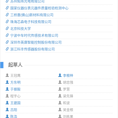
苏州矩阵光电有限公司
国家仪器仪表元器件质量检验检测中心
三桥惠(佛山)新材料有限公司
珠海芯森电子科技有限公司
北京科技大学
宁波中车时代传感技术有限公司
深圳市英唐智能控制股份有限公司
浙江科丰传感器股份有限公司
起草人
王冠鹰
李根梓
方东明
胡忠强
于振毅
罗慧
程宇心
梁先锋
王建国
和波
吕阳
吴金根
陈浩
刘栋果