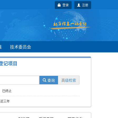
登录
注册
准
技术委员会
登记项目
查询
高级检索
已终止
近三年