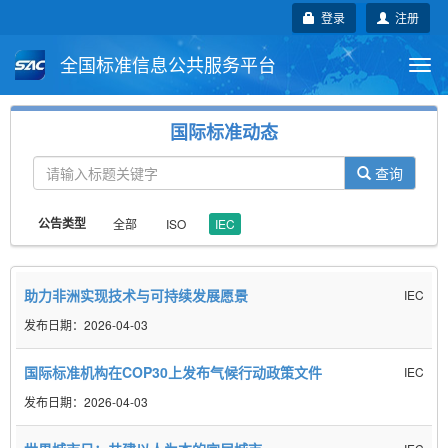
登录
注册
全国标准信息公共服务平台
Togg
navi
国家标准
行业标准
地方标准
国际标准动态
团体标准
企业标准
国际标准
查询
国外标准
技术委员会
全部
ISO
IEC
公告类型
助力非洲实现技术与可持续发展愿景
IEC
2026-04-03
国际标准机构在COP30上发布气候行动政策文件
IEC
2026-04-03