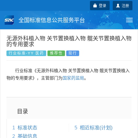
登录
注册
全国标准信息公共服务平台
Togg
navi
国家标准
行业标准
地方标准
无源外科植入物 关节置换植入物 髋关节置换植入物
的专用要求
团体标准
企业标准
国际标准
行业标准-YY 医药
推荐性
现行
国外标准
技术委员会
行业标准《无源外科植入物 关节置换植入物 髋关节置换植入
物的专用要求》，主管部门为
国家药监局
。
目录
1
标准状态
5
相近标准(计划)
2
基础信息