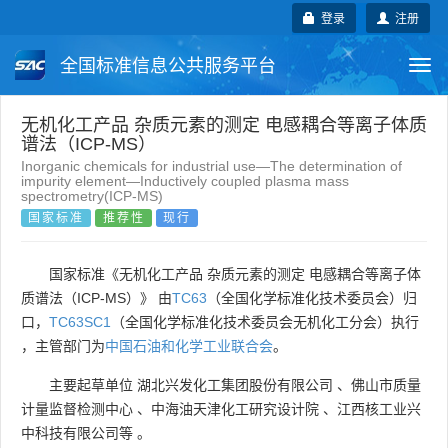
登录
注册
全国标准信息公共服务平台
Togg
navi
国家标准
行业标准
地方标准
无机化工产品 杂质元素的测定 电感耦合等离子体质
谱法（ICP-MS）
Inorganic chemicals for industrial use―The determination of
团体标准
企业标准
国际标准
impurity element―Inductively coupled plasma mass
spectrometry(ICP-MS)
国家标准
推荐性
现行
国外标准
技术委员会
国家标准《无机化工产品 杂质元素的测定 电感耦合等离子体
质谱法（ICP-MS）》 由
TC63
（全国化学标准化技术委员会）归
口，
TC63SC1
（全国化学标准化技术委员会无机化工分会）执行
，主管部门为
中国石油和化学工业联合会
。
主要起草单位
湖北兴发化工集团股份有限公司
、
佛山市质量
计量监督检测中心
、
中海油天津化工研究设计院
、
江西核工业兴
中科技有限公司等
。