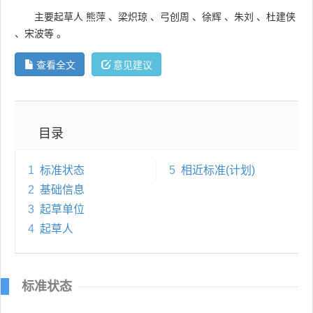
主要起草人
熊萍
、
梁炽琼
、
弓创周
、
徐辉
、
朱刘
、
杜建侠
、
宋波等
。
查看全文
意见建议
目录
1
标准状态
5
相近标准(计划)
2
基础信息
3
起草单位
4
起草人
标准状态