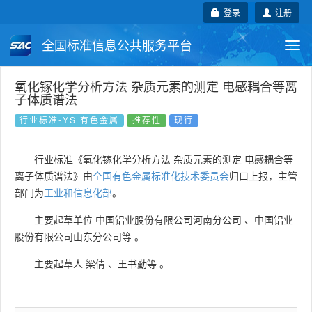
登录
注册
全国标准信息公共服务平台
Togg
navi
国家标准
行业标准
地方标准
氧化镓化学分析方法 杂质元素的测定 电感耦合等离
子体质谱法
团体标准
企业标准
国际标准
行业标准-YS 有色金属
推荐性
现行
国外标准
技术委员会
行业标准《氧化镓化学分析方法 杂质元素的测定 电感耦合等
离子体质谱法》由
全国有色金属标准化技术委员会
归口上报，主管
部门为
工业和信息化部
。
主要起草单位
中国铝业股份有限公司河南分公司
、
中国铝业
股份有限公司山东分公司等
。
主要起草人
梁倩
、
王书勤等
。