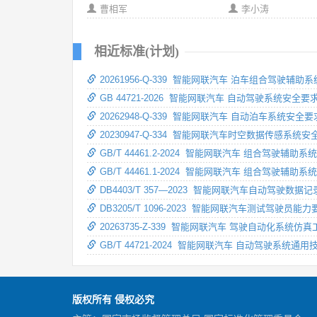
曹相军
李小涛
相近标准(计划)
20261956-Q-339 智能网联汽车 泊车组合驾驶辅助
GB 44721-2026 智能网联汽车 自动驾驶系统安全要
20262948-Q-339 智能网联汽车 自动泊车系统安全要
20230947-Q-334 智能网联汽车时空数据传感系统
GB/T 44461.2-2024 智能网联汽车 组合驾驶
GB/T 44461.1-2024 智能网联汽车 组合驾驶
DB4403/T 357—2023 智能网联汽车自动驾驶数
DB3205/T 1096-2023 智能网联汽车测试驾驶员能力
20263735-Z-339 智能网联汽车 驾驶自动化系
GB/T 44721-2024 智能网联汽车 自动驾驶系统通
版权所有 侵权必究