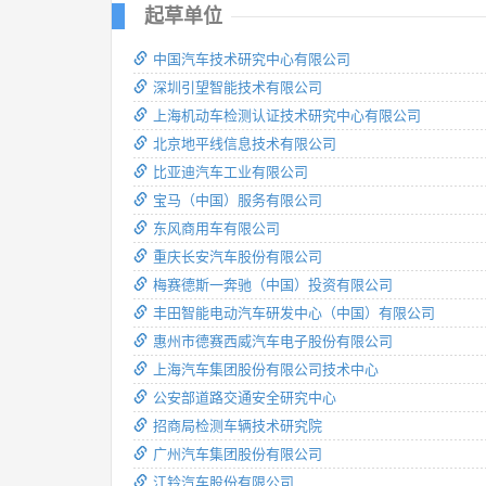
起草单位
中国汽车技术研究中心有限公司
深圳引望智能技术有限公司
上海机动车检测认证技术研究中心有限公司
北京地平线信息技术有限公司
比亚迪汽车工业有限公司
宝马（中国）服务有限公司
东风商用车有限公司
重庆长安汽车股份有限公司
梅赛德斯一奔驰（中国）投资有限公司
丰田智能电动汽车研发中心（中国）有限公司
惠州市德赛西威汽车电子股份有限公司
上海汽车集团股份有限公司技术中心
公安部道路交通安全研究中心
招商局检测车辆技术研究院
广州汽车集团股份有限公司
江铃汽车股份有限公司