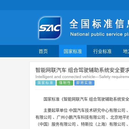
首页
国家标准
行业标准
地
智能网联汽车 组合驾驶辅助系统安全要
Intelligent and connected vehicle—Safety requirem
国家标准
强制性
即将实施
国家标准《智能网联汽车 组合驾驶辅助系统安全
主要起草单位
中国汽车技术研究中心有限公司
有限公司
、
广州小鹏汽车科技有限公司
、
北京地平
（中国）服务有限公司
、
特斯拉（上海）有限公司