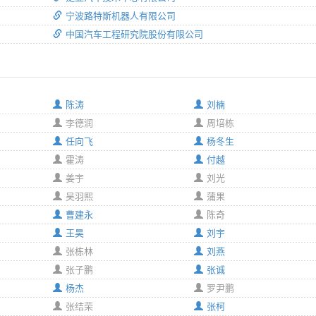
宁波路特斯机器人有限公司
中国汽车工程研究院股份有限公司
陈涛
刘楠
李德润
周培栋
任向飞
杨冬生
霍涛
付越
姜宇
刘光
吴羽熙
蒲果
曹建永
陈奇
王昊
刘宇
张栋林
刘燕
张子鹏
张诚
杨杰
罗尹鹏
张结荣
张柯