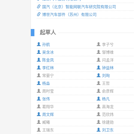
国汽（北京）智能网联汽车研究院有限公司
博世汽车部件（苏州）有限公司
起草人
孙航
李子兮
吴含冰
邹博维
陈金凤
闫孟洋
李红林
钟益林
常晏宁
刘珣
杨淼
王哲
周时莹
俞彦辉
张伟
杨凡
葛翔华
高海龙
周文辉
范欣炜
臧曦
徐建勋
王瑞东
刘卫东