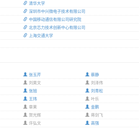
清华大学
深圳市中兴微电子技术有限公司
中国移动通信有限公司研究院
北京芯力技术创新中心有限公司
上海交通大学
张玉芹
蔡静
刘昊文
刘泽伟
张旭
刘青松
王玮
叶乐
章莱
金鹏
贺光辉
蒋剑飞
许弘文
高强