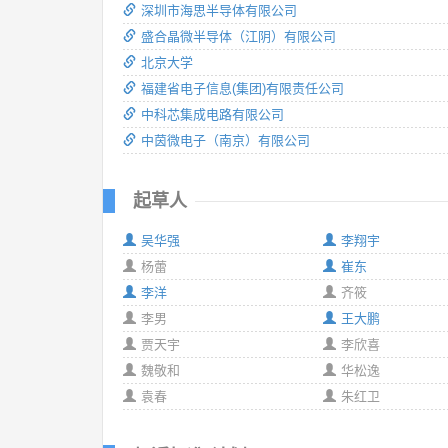
深圳市海思半导体有限公司
盛合晶微半导体（江阴）有限公司
北京大学
福建省电子信息(集团)有限责任公司
中科芯集成电路有限公司
中茵微电子（南京）有限公司
起草人
吴华强
李翔宇
杨蕾
崔东
李洋
齐筱
李男
王大鹏
贾天宇
李欣喜
魏敬和
华松逸
袁春
朱红卫