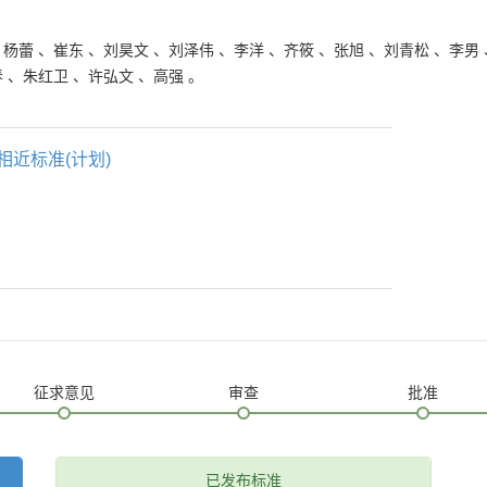
、
杨蕾
、
崔东
、
刘昊文
、
刘泽伟
、
李洋
、
齐筱
、
张旭
、
刘青松
、
李男
春
、
朱红卫
、
许弘文
、
高强
。
相近标准(计划)
征求意见
审查
批准
已发布标准