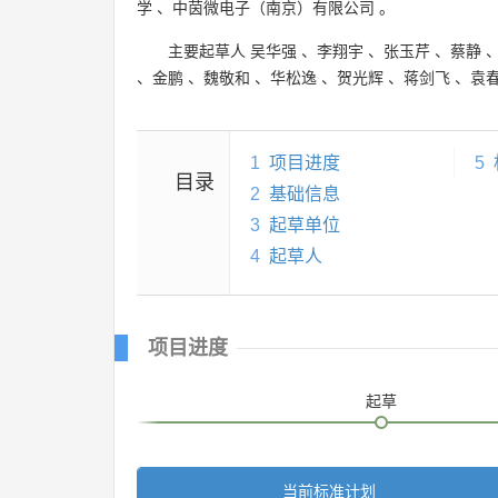
学
、
中茵微电子（南京）有限公司
。
主要起草人
吴华强
、
李翔宇
、
张玉芹
、
蔡静
、
金鹏
、
魏敬和
、
华松逸
、
贺光辉
、
蒋剑飞
、
袁
1
项目进度
5
目录
2
基础信息
3
起草单位
4
起草人
项目进度
起草
当前标准计划