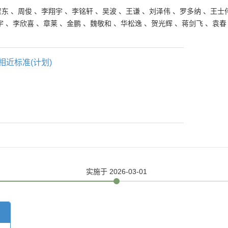
崔东
、
周俊
、
李翔宇
、
李铭轩
、
吴波
、
王谦
、
刘泽伟
、
罗多纳
、
王士
宇
、
李欣喜
、
章莱
、
金鹏
、
魏敬和
、
华松逸
、
贺光辉
、
蒋剑飞
、
袁春
相近标准(计划)
实施
于 2026-03-01