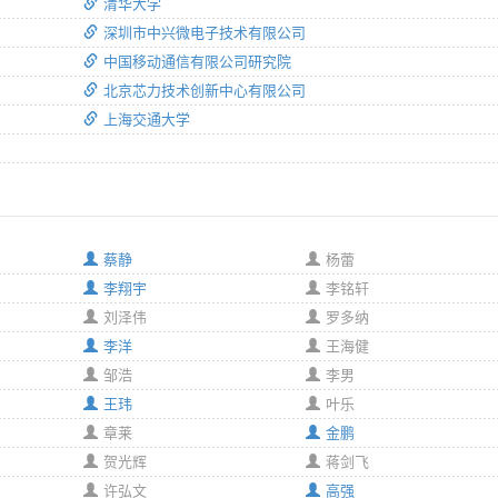
清华大学
深圳市中兴微电子技术有限公司
中国移动通信有限公司研究院
北京芯力技术创新中心有限公司
上海交通大学
蔡静
杨蕾
李翔宇
李铭轩
刘泽伟
罗多纳
李洋
王海健
邹浩
李男
王玮
叶乐
章莱
金鹏
贺光辉
蒋剑飞
许弘文
高强