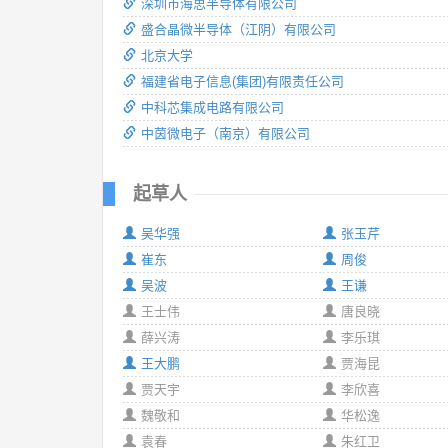
深圳市海思半导体有限公司
盛合晶微半导体（江阴）有限公司
北京大学
福建省电子信息(集团)有限责任公司
中科芯集成电路有限公司
中茵微电子（南京）有限公司
起草人
吴华强
张玉芹
崔东
周俊
吴波
王谦
王士伟
唐良晓
薛兴涛
李乐琪
王大鹏
贾海昆
贾天宇
李欣喜
魏敬和
华松逸
袁春
朱红卫