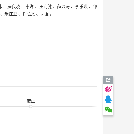
伟
、
唐良晓
、
李洋
、
王海健
、
薛兴涛
、
李乐琪
、
邹
、
朱红卫
、
许弘文
、
高强
。
废止