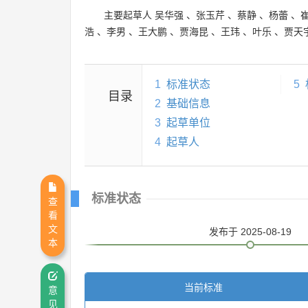
主要起草人
吴华强
、
张玉芹
、
蔡静
、
杨蕾
、
浩
、
李男
、
王大鹏
、
贾海昆
、
王玮
、
叶乐
、
贾天
1
标准状态
5
目录
2
基础信息
3
起草单位
4
起草人
标准状态
查
看
文
发布
于 2025-08-19
本
当前标准
意
见