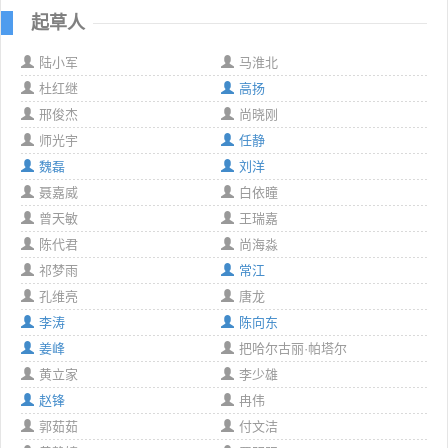
起草人
陆小军
马淮北
杜红继
高扬
邢俊杰
尚晓刚
师光宇
任静
魏磊
刘洋
聂嘉威
白依瞳
曾天敏
王瑞嘉
陈代君
尚海淼
祁梦雨
常江
孔维亮
唐龙
李涛
陈向东
姜峰
把哈尔古丽·帕塔尔
黄立家
李少雄
赵锋
冉伟
郭茹茹
付文洁