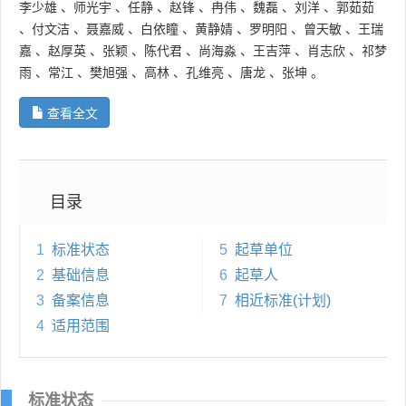
李少雄
、
师光宇
、
任静
、
赵锋
、
冉伟
、
魏磊
、
刘洋
、
郭茹茹
、
付文洁
、
聂嘉威
、
白依瞳
、
黄静婧
、
罗明阳
、
曾天敏
、
王瑞
嘉
、
赵厚英
、
张颖
、
陈代君
、
尚海淼
、
王吉萍
、
肖志欣
、
祁梦
雨
、
常江
、
樊旭强
、
高林
、
孔维亮
、
唐龙
、
张坤
。
查看全文
目录
1
标准状态
5
起草单位
2
基础信息
6
起草人
3
备案信息
7
相近标准(计划)
4
适用范围
标准状态