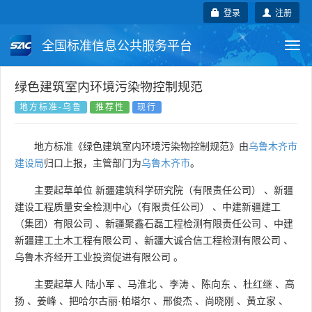
登录
注册
全国标准信息公共服务平台
Togg
navi
国家标准
行业标准
地方标准
绿色建筑室内环境污染物控制规范
地方标准-乌鲁
推荐性
现行
团体标准
企业标准
国际标准
地方标准《绿色建筑室内环境污染物控制规范》由
乌鲁木齐市
国外标准
技术委员会
建设局
归口上报，主管部门为
乌鲁木齐市
。
主要起草单位
新疆建筑科学研究院（有限责任公司）
、
新疆
建设工程质量安全检测中心（有限责任公司）
、
中建新疆建工
（集团）有限公司
、
新疆聚鑫石磊工程检测有限责任公司
、
中建
新疆建工土木工程有限公司
、
新疆大诚合信工程检测有限公司
、
乌鲁木齐经开工业投资促进有限公司
。
主要起草人
陆小军
、
马淮北
、
李涛
、
陈向东
、
杜红继
、
高
扬
、
姜峰
、
把哈尔古丽·帕塔尔
、
邢俊杰
、
尚晓刚
、
黄立家
、