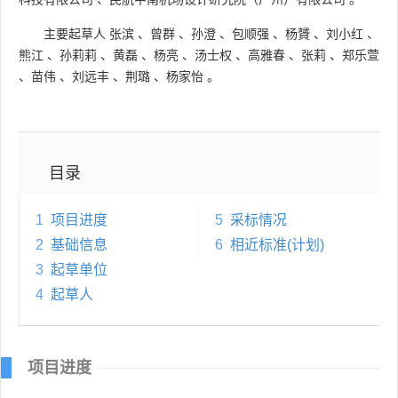
主要起草人
张滨
、
曾群
、
孙澄
、
包顺强
、
杨贇
、
刘小红
、
熊江
、
孙莉莉
、
黄磊
、
杨亮
、
汤士权
、
高雅春
、
张莉
、
郑乐萱
、
苗伟
、
刘远丰
、
荆璐
、
杨家怡
。
目录
1
项目进度
5
采标情况
2
基础信息
6
相近标准(计划)
3
起草单位
4
起草人
项目进度