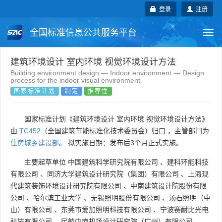
登录
注册
全国标准信息公共服务平台
Togg
navi
国家标准
行业标准
地方标准
建筑环境设计 室内环境 视觉环境设计方法
Building environment design — Indoor environment — Design
process for the indoor visual environment
团体标准
企业标准
国际标准
国家标准计划
制定
推荐性
国外标准
技术委员会
国家标准计划《建筑环境设计 室内环境 视觉环境设计方法》
由
TC452
（全国建筑节能标准化技术委员会）归口 ，主管部门为
住房城乡建设部
。 拟实施日期：发布后3个月正式实施。
主要起草单位
中国建筑科学研究院有限公司
、
建科环能科技
有限公司
、
同济大学建筑设计研究院（集团）有限公司
、
上海现
代建筑装饰环境设计研究院有限公司
、
中南建筑设计院股份有限
公司
、
哈尔滨工业大学
、
无锡照明股份有限公司
、
汤石照明（中
山）有限公司
、
东莞市爱加照明科技有限公司
、
宁波赛耐比光电
科技有限公司
、
民航中南机场设计研究院（广州）有限公司
。