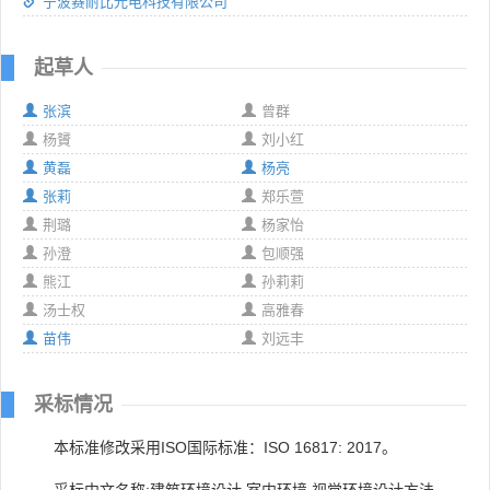
宁波赛耐比光电科技有限公司
起草人
张滨
曾群
杨贇
刘小红
黄磊
杨亮
张莉
郑乐萱
荆璐
杨家怡
孙澄
包顺强
熊江
孙莉莉
汤士权
高雅春
苗伟
刘远丰
采标情况
本标准修改采用ISO国际标准：ISO 16817: 2017。
采标中文名称:建筑环境设计 室内环境 视觉环境设计方法。