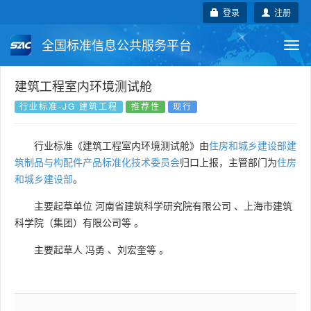
登录
注册
全国标准信息公共服务平台
Togg
navi
国家标准
行业标准
地方标准
建筑工程室内环境测试舱
行业标准-JG 建筑工程
推荐性
现行
团体标准
企业标准
国际标准
行业标准《建筑工程室内环境测试舱》由
住房和城乡建设部建
国外标准
技术委员会
筑制品与构配件产品标准化技术委员会
归口上报，主管部门为
住房
和城乡建设部
。
主要起草单位
河南省建筑科学研究院有限公司
、
上海市建筑
科学院（集团）有限公司等
。
主要起草人
冯勇
、
刘宏奎等
。