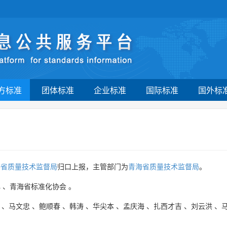
方标准
团体标准
企业标准
国际标准
国外标
海省质量技术监督局
归口上报，主管部门为
青海省质量技术监督局
。
心
、
青海省标准化协会
。
、
马文忠
、
鲍顺春
、
韩涛
、
华尖本
、
孟庆海
、
扎西才吉
、
刘云洪
、