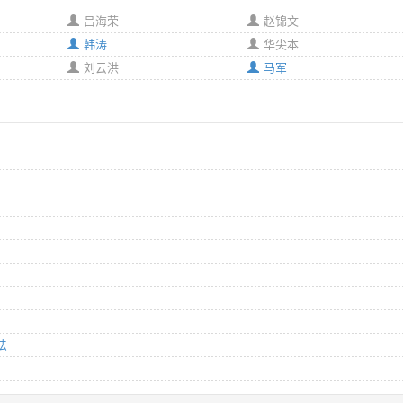
吕海荣
赵锦文
韩涛
华尖本
刘云洪
马军
法