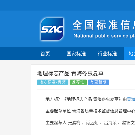
首页
国家标准
行业标准
地
地理标志产品 青海冬虫夏草
地方标准-青海
推荐性
有更新版
地方标准《地理标志产品 青海冬虫夏草》由
青
主要起草单位
青海省质量技术监督信息管理中
主要起草人
张素梅
、
肖远灿
、
吕海荣
、
赵锦文