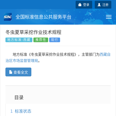
登录
注册
全国标准信息公共服务平台
Togg
navi
国家标准
行业标准
地方标准
冬虫夏草采挖作业技术规程
地方标准-西藏
推荐性
现行
团体标准
企业标准
国际标准
地方标准《冬虫夏草采挖作业技术规程》，主管部门为
西藏自
国外标准
技术委员会
治区市场监督管理局
。
查看全文
目录
1
标准状态