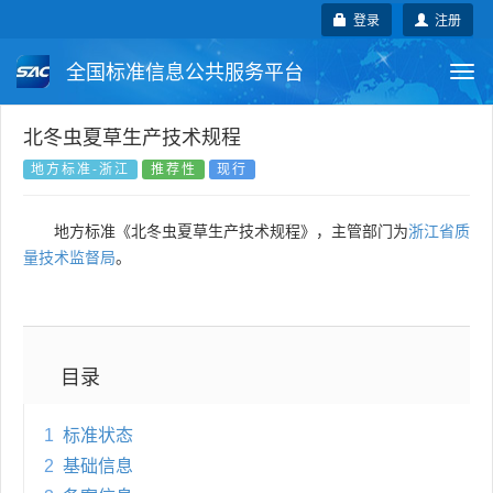
登录
注册
全国标准信息公共服务平台
Togg
navi
国家标准
行业标准
地方标准
北冬虫夏草生产技术规程
地方标准-浙江
推荐性
现行
团体标准
企业标准
国际标准
地方标准《北冬虫夏草生产技术规程》，主管部门为
浙江省质
国外标准
技术委员会
量技术监督局
。
目录
1
标准状态
2
基础信息