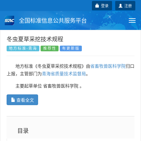
登录
注册
全国标准信息公共服务平台
Togg
navi
国家标准
行业标准
地方标准
冬虫夏草采挖技术规程
地方标准-青海
推荐性
有更新版
团体标准
企业标准
国际标准
地方标准《冬虫夏草采挖技术规程》由
省畜牧兽医科学院
归口
国外标准
技术委员会
上报，主管部门为
青海省质量技术监督局
。
主要起草单位
省畜牧兽医科学院
。
查看全文
目录