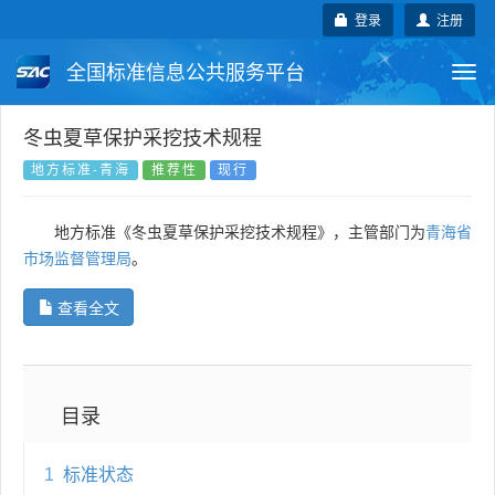
登录
注册
全国标准信息公共服务平台
Togg
navi
国家标准
行业标准
地方标准
冬虫夏草保护采挖技术规程
地方标准-青海
推荐性
现行
团体标准
企业标准
国际标准
地方标准《冬虫夏草保护采挖技术规程》，主管部门为
青海省
国外标准
技术委员会
市场监督管理局
。
查看全文
目录
1
标准状态