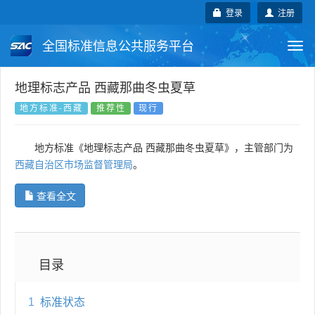
登录
注册
全国标准信息公共服务平台
Togg
navi
国家标准
行业标准
地方标准
地理标志产品 西藏那曲冬虫夏草
地方标准-西藏
推荐性
现行
团体标准
企业标准
国际标准
地方标准《地理标志产品 西藏那曲冬虫夏草》，主管部门为
国外标准
技术委员会
西藏自治区市场监督管理局
。
查看全文
目录
1
标准状态