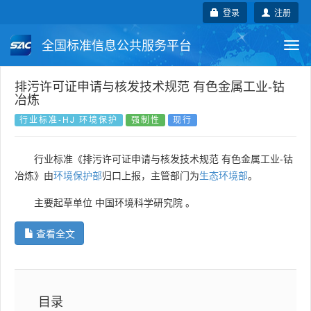
登录
注册
全国标准信息公共服务平台
Togg
navi
国家标准
行业标准
地方标准
排污许可证申请与核发技术规范 有色金属工业-钴
冶炼
团体标准
企业标准
国际标准
行业标准-HJ 环境保护
强制性
现行
国外标准
技术委员会
行业标准《排污许可证申请与核发技术规范 有色金属工业-钴
冶炼》由
环境保护部
归口上报，主管部门为
生态环境部
。
主要起草单位
中国环境科学研究院
。
查看全文
目录