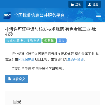
登录
注册
全国标准信息公共服务平台
Togg
navi
国家标准
行业标准
地方标准
排污许可证申请与核发技术规范 有色金属工业-钛
冶炼
团体标准
企业标准
国际标准
行业标准-HJ 环境保护
强制性
现行
国外标准
技术委员会
行业标准《排污许可证申请与核发技术规范 有色金属工业-钛
冶炼》由
环境保护部
归口上报，主管部门为
生态环境部
。
主要起草单位
中国环境科学研究院
。
查看全文
目录