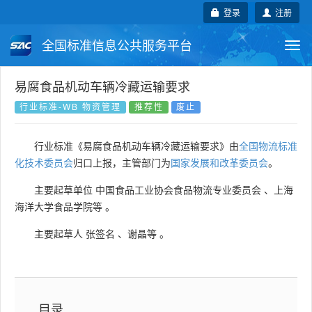
登录
注册
全国标准信息公共服务平台
Togg
navi
国家标准
行业标准
地方标准
易腐食品机动车辆冷藏运输要求
行业标准-WB 物资管理
推荐性
废止
团体标准
企业标准
国际标准
行业标准《易腐食品机动车辆冷藏运输要求》由
全国物流标准
国外标准
技术委员会
化技术委员会
归口上报，主管部门为
国家发展和改革委员会
。
主要起草单位
中国食品工业协会食品物流专业委员会
、
上海
海洋大学食品学院等
。
主要起草人
张签名
、
谢晶等
。
目录