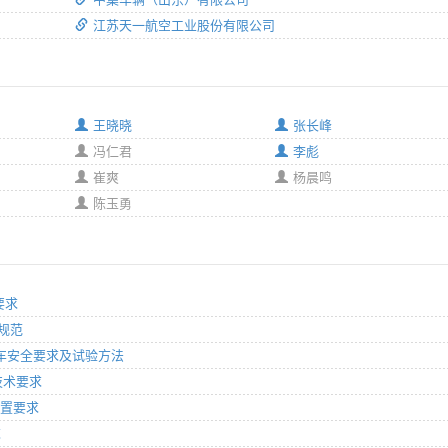
江苏天一航空工业股份有限公司
王晓晓
张长峰
冯仁君
李彪
崔爽
杨晨鸣
陈玉勇
要求
术规范
冷藏车安全要求及试验方法
理技术要求
配置要求
求