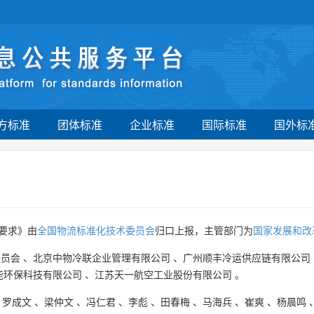
方标准
团体标准
企业标准
国际标准
国外标
要求》由
全国物流标准化技术委员会
归口上报，主管部门为
国家发展和改
委员会
、
北京中物冷联企业管理有限公司
、
广州顺丰冷运供应链有限公司
能环保科技有限公司
、
江苏天一航空工业股份有限公司
。
、
罗成文
、
梁仲文
、
冯仁君
、
李彪
、
田春梅
、
马海兵
、
崔爽
、
杨晨鸣