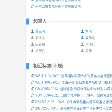
南京欧格节能环保科技有限公司
起草人
秦玉鸣
刘飞
罗成文
梁仲文
田春梅
马海兵
袁荣轶
单萍
相近标准(计划)
WB/T 1104-2020 道路运输医药产品冷藏车功能配置
WB/T 1060-2016 道路运输 食品冷藏车功能选用技
GB 29753-2023 道路运输 易腐食品与生物制品 
YD/T 3896-2021 网络功能虚拟化（NFV）配置管
DB15/T 2136—2021 奶牛自动称重与分群设备功能
20253260-T-348 危险货物道路运输电子运单技术要