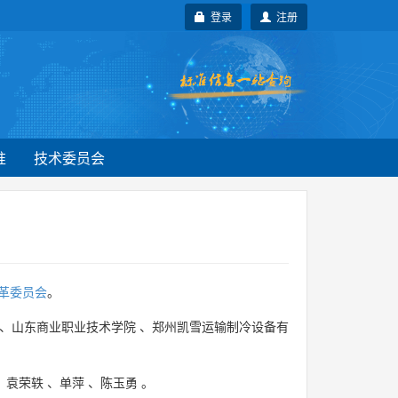
登录
注册
准
技术委员会
革委员会
。
、
山东商业职业技术学院
、
郑州凯雪运输制冷设备有
、
袁荣轶
、
单萍
、
陈玉勇
。