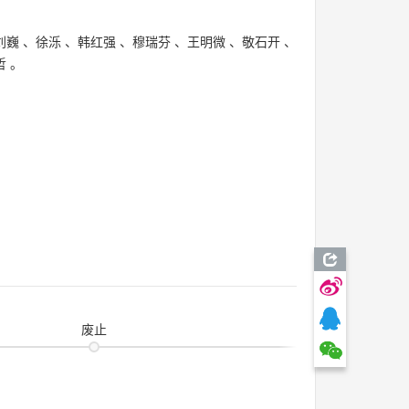
刘巍
、
徐泺
、
韩红强
、
穆瑞芬
、
王明微
、
敬石开
、
哲
。
废止