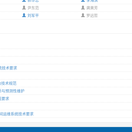
郭华忠
李海滨
尹东范
龚美芳
刘军平
罗远哲
系统技术要求
融合技术规范
障诊断与预测性维护
布缆要求
浅层空间运维系统技术要求