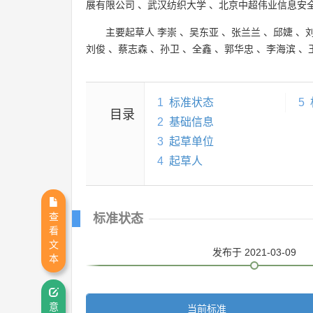
展有限公司
、
武汉纺织大学
、
北京中超伟业信息安
主要起草人
李崇
、
吴东亚
、
张兰兰
、
邱婕
、
刘俊
、
蔡志森
、
孙卫
、
全鑫
、
郭华忠
、
李海滨
、
1
标准状态
5
目录
2
基础信息
3
起草单位
4
起草人
查
标准状态
看
文
发布
于 2021-03-09
本
当前标准
意