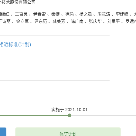
全技术股份有限公司
。
刘继红
、
王百灵
、
尹春雷
、
秦健
、
徐瑜
、
杨之晨
、
周竞涛
、
李建峰
、
王诗丽
、
金立军
、
尹东范
、
龚美芳
、
陈广南
、
张庆华
、
刘军平
、
罗远
相近标准(计划)
实施
于 2021-10-01
修订计划