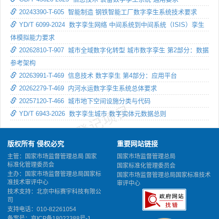
20243390-T-605 智能制造 钢铁智能工厂数字孪生系统技术要求
YD/T 6099-2024 数字孪生网络 中间系统到中间系统（ISIS）孪生
体模拟能力要求
20262810-T-907 城市全域数字化转型 城市数字孪生 第2部分：数据
参考架构
20263991-T-469 信息技术 数字孪生 第4部分：应用平台
20262279-T-469 内河水运数字孪生系统总体要求
20257120-T-466 城市地下空间设施分类与代码
术委员会自行登记项目
技术委
YD/T 6943-2026 数字孪生城市 数字实体元数据总则
版权所有 侵权必究
重要网站链接
主管：国家市场监督管理总局 国家
国家市场监督管理总局
标准化管理委员会
国家标准化管理委员会
主办：国家市场监督管理总局国家标
国家市场监督管理总局国家标准技术
准技术审评中心
审评中心
技术支持：北京中标赛宇科技有限公
司
支持电话：010-82261054
备案号：
京ICP备18022388号-1