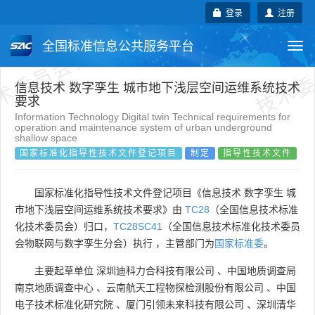
术委员会自行登记项目
技术委
登录
注册
全国标准信息公共服务平台
Togg
navi
国家标准
行业标准
地方标准
信息技术 数字孪生 城市地下浅层空间运维系统技术
要求
Information Technology Digital twin Technical requirements for
团体标准
企业标准
国际标准
operation and maintenance system of urban underground
shallow space
国家标准化指导性技术文件登记项目
制定
指导性技术文件
国外标准
技术委员会
国家标准化指导性技术文件登记项目《信息技术 数字孪生 城
市地下浅层空间运维系统技术要求》由
TC28
（全国信息技术标准
化技术委员会）归口，
TC28SC41
（全国信息技术标准化技术委员
会物联网与数字孪生分会）执行 ，主管部门为
国家标准委
。
主要起草单位
深圳迪科力合科技有限公司
、
中国地质调查局
南京地质调查中心
、
云南航天工程物探检测股份有限公司
、
中国
电子技术标准化研究院
、
厦门引领未来科技有限公司
、
深圳清华