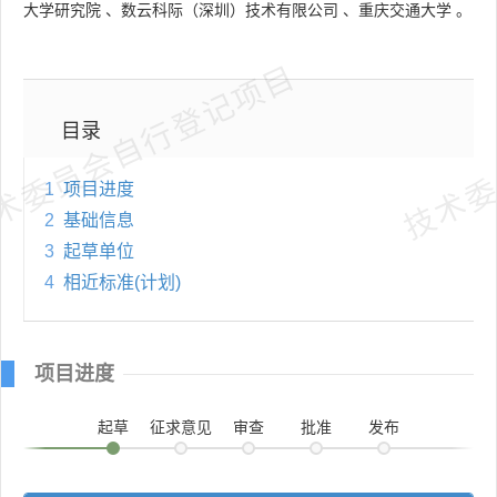
大学研究院
、
数云科际（深圳）技术有限公司
、
重庆交通大学
。
术委员会自行登记项目
技术委
目录
1
项目进度
2
基础信息
3
起草单位
4
相近标准(计划)
项目进度
起草
征求意见
审查
批准
发布