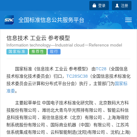
登录
注册
全国标准信息公共服务平台
Togg
navi
国家标准
行业标准
地方标准
信息技术 工业云 参考模型
Information technology—Industrial cloud－Reference model
国家标准
推荐性
现行
团体标准
企业标准
国际标准
国外标准
技术委员会
国家标准《信息技术 工业云 参考模型》 由
TC28
（全国信息
技术标准化技术委员会）归口，
TC28SC38
（全国信息技术标准化
技术委员会云计算和分布式平台分会）执行 ，主管部门为
国家标
准委
。
主要起草单位
中国电子技术标准化研究院
、
北京数码大方科
技股份有限公司
、
潍坊北大青鸟华光照排有限公司
、
智能云科信
息科技有限公司
、
易往信息技术（北京）有限公司
、
上海海得控
制系统股份有限公司
、
国际商业机器（中国）有限公司
、
江苏鸿
信系统集成有限公司
、
云科智能制造(沈阳)有限公司
、
沈机(上海)