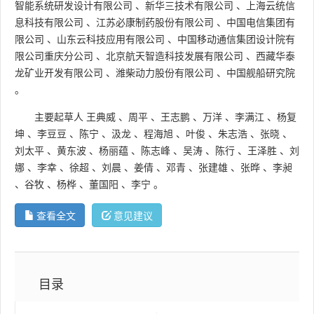
智能系统研发设计有限公司
、
新华三技术有限公司
、
上海云统信
息科技有限公司
、
江苏必康制药股份有限公司
、
中国电信集团有
限公司
、
山东云科技应用有限公司
、
中国移动通信集团设计院有
限公司重庆分公司
、
北京航天智造科技发展有限公司
、
西藏华泰
龙矿业开发有限公司
、
潍柴动力股份有限公司
、
中国舰船研究院
。
主要起草人
王典威
、
周平
、
王志鹏
、
万洋
、
李满江
、
杨复
坤
、
李豆豆
、
陈宁
、
汲龙
、
程海旭
、
叶俊
、
朱志浩
、
张晓
、
刘太平
、
黄东波
、
杨丽蕴
、
陈志峰
、
吴涛
、
陈行
、
王泽胜
、
刘
娜
、
李幸
、
徐超
、
刘晨
、
姜倩
、
邓青
、
张建雄
、
张晔
、
李昶
、
谷牧
、
杨桦
、
董国阳
、
李宁
。
查看全文
意见建议
目录