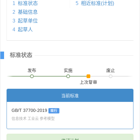
1
标准状态
5
相近标准(计划)
2
基础信息
3
起草单位
4
起草人
标准状态
发布
实施
废止
上次复审
当前标准
GB/T 37700-2019
现行
信息技术 工业云 参考模型