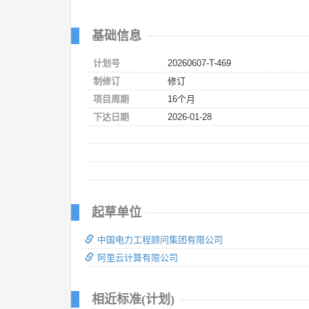
基础信息
计划号
20260607-T-469
制修订
修订
项目周期
16个月
下达日期
2026-01-28
起草单位
中国电力工程顾问集团有限公司
阿里云计算有限公司
相近标准(计划)