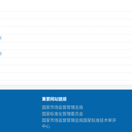
求
南
重要网站链接
国家市场监督管理总局
国家标准化管理委员会
国家市场监督管理总局国家标准技术审评
中心