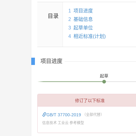
1
项目进度
目录
2
基础信息
3
起草单位
4
相近标准(计划)
项目进度
起草
修订了以下标准
GB/T 37700-2019
（全部代替）
信息技术 工业云 参考模型