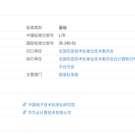
标准类别
基础
中国标准分类号
L70
国际标准分类号
35.240.01
归口单位
全国信息技术标准化技术委员会
执行单位
全国信息技术标准化技术委员会云计算和分
平台分会
主管部门
国家标准委
中国电子技术标准化研究院
华为云计算技术有限公司