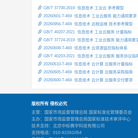
GB/T 37700-2019 信息技术 工业云 参考模型
20260601-T-469 信息技术 工业云服务 能力通用要求
20260956-T-469 信息技术 远程运维 技术参考模型
GB/T 40207-2021 信息技术 工业云服务 计量指标
GB/T 37724-2019 信息技术 工业云服务 能力通用要
20260608-T-469 信息技术 云资源监控指标体系
GB/T 40203-2021 信息技术 工业云服务 服务协议指
20260610-T-469 信息技术 云计算 云服务计量指标
20260605-T-469 信息技术 云计算 云服务采购指南
20260600-T-469 信息技术 云计算 云服务交付要求
版权所有 侵权必究
主管：国家市场监督管理总局 国家标准化管理委员会
主办：国家市场监督管理总局国家标准技术审评中心
技术支持：北京中标赛宇科技有限公司
支持电话：010-82261054