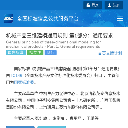
登录
注册
全国标准信息公共服务平台
Togg
navi
国家标准
行业标准
地方标准
机械产品三维建模通用规则 第1部分：通用要求
General principles of three-dimensional modeling for
mechanical products - Part 1: General requirements
团体标准
企业标准
国际标准
国家标准
推荐性
现行
英文版计划
国外标准
技术委员会
国家标准《机械产品三维建模通用规则 第1部分：通用要求》
由
TC146
（全国技术产品文件标准化技术委员会）归口 ，主管部
门为
国家标准委
。
主要起草单位
中机生产力促进中心
、
北京清软英泰信息技术
有限公司
、
中国电子科技集团公司第三十八研究所
、
广西玉柴机
器股份有限公司
、
上汽通用五菱汽车股份有限公司等
。
主要起草人
张红旗
、
雍俊海
、
肖承翔
、
王璐等
。