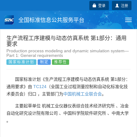
登录
注册
全国标准信息公共服务平台
Togg
navi
国家标准
行业标准
地方标准
生产流程工序建模与动态仿真系统 第1部分：通用
要求
Production process modeling and dynamic simulation system—
团体标准
企业标准
国际标准
Part 1: General requirements
国家标准计划
制定
推荐性
国外标准
技术委员会
国家标准计划《生产流程工序建模与动态仿真系统 第1部分：
通用要求》由
TC124
（全国工业过程测量控制和自动化标准化技
术委员会）归口 ，主管部门为
中国机械工业联合会
。
主要起草单位
机械工业仪器仪表综合技术经济研究所
、
冶金
自动化研究设计院有限公司
、
中国科学院软件研究所
、
中南大学
。