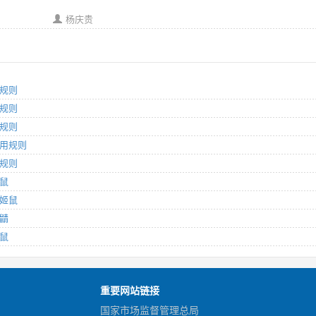
杨庆贵
用规则
用规则
用规则
通用规则
用规则
家鼠
线姬鼠
鼩鼱
毛鼠
重要网站链接
国家市场监督管理总局