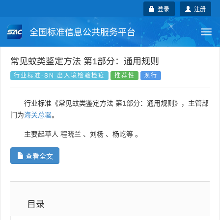
登录
注册
全国标准信息公共服务平台
Togg
navi
国家标准
行业标准
地方标准
常见蚊类鉴定方法 第1部分：通用规则
行业标准-SN 出入境检验检疫
推荐性
现行
团体标准
企业标准
国际标准
行业标准《常见蚊类鉴定方法 第1部分：通用规则》，主管部
国外标准
技术委员会
门为
海关总署
。
主要起草人
程晓兰
、
刘杨
、
杨屹等
。
查看全文
目录