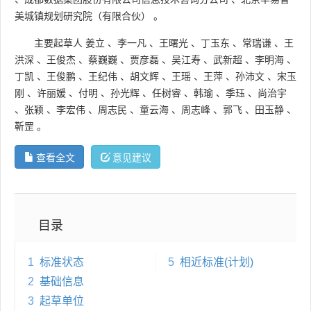
美城镇规划研究院（有限合伙）
。
主要起草人
姜立
、
李一凡
、
王曙光
、
丁玉东
、
常瑞谦
、
王
洪深
、
王俊杰
、
蔡巍巍
、
贾彦磊
、
吴江寿
、
武新超
、
李明海
、
丁凯
、
王俊鹏
、
王纪伟
、
胡文辉
、
王瑶
、
王萍
、
孙沛文
、
宋玉
刚
、
许丽媛
、
付明
、
孙光辉
、
任树睿
、
韩瑜
、
季珏
、
尚治宇
、
张颖
、
李宏伟
、
周志民
、
童云海
、
周志峰
、
郭飞
、
田玉静
、
靳罡
。
查看全文
意见建议
目录
1
标准状态
5
相近标准(计划)
2
基础信息
3
起草单位