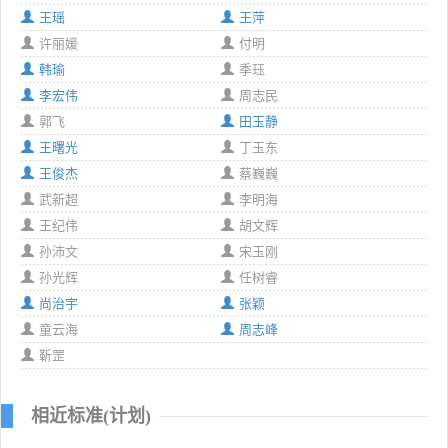
王瑶
王萍
许丽媛
付明
韩瑜
季珏
李宏伟
周志民
郭飞
田玉静
王曙光
丁玉东
王俊杰
蔡巍巍
武新超
李明海
王纪伟
胡文辉
孙沛文
宋玉刚
孙光辉
任树睿
尚治宇
张颖
童云海
周志峰
靳罡
相近标准(计划)