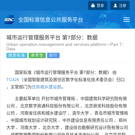
登录
注册
全国标准信息公共服务平台
Togg
navi
国家标准
行业标准
地方标准
城市运行管理服务平台 第7部分：数据
Urban operation,management and services platform—Part 7：
Data
团体标准
企业标准
国际标准
国家标准
推荐性
现行
国外标准
技术委员会
国家标准《城市运行管理服务平台 第7部分：数据》 由
TC426
（全国智能建筑及居住区数字化标准化技术委员会）归口
，主管部门为
住房城乡建设部
。
主要起草单位
开封市城市管理局
、
中国建筑科学研究院有限
公司
、
北京数字政通科技股份有限公司
、
北京辰安科技股份有限
公司
、
河南省住房和城乡建设厅
、
清华大学
、
青岛市城市管理局
、
中国城市规划设计研究院
、
中外建设信息有限责任公司
、
郑州
大学
、
河南大学
、
北京大学
、
建设综合勘察研究设计院有限公司
、
成都数据集团股份有限公司信息技术咨询分公司
、
北京华易智