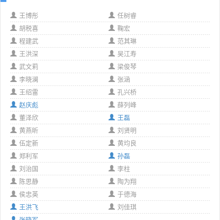
王博彤
任树睿
胡税喜
鞠宏
程建武
范其琳
王洪深
吴江寿
武文莉
梁俊琴
李晓澜
张涵
王绍雷
孔兴桥
赵庆彪
薛列峰
董泽欣
王磊
黄燕昕
刘贤明
伍定新
黄均良
郑利军
孙磊
刘治国
李柱
陈思静
陶为翔
侯忠英
于德海
王洪飞
刘佳琪
张晓军