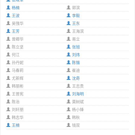
杨楠
郭滨
王波
李毅
吴强华
王东
王芳
王海滨
曾卿华
易立
陈立坚
张旭
何江
刘炜
孙丹妮
陈锴
马春莉
崔迪
尤新辉
沈奇
韩丽彬
王志贵
王普宪
刘海明
陈治
莫树斌
刘轩朋
杨小锋
韩志华
韩秋
王楠
钱双