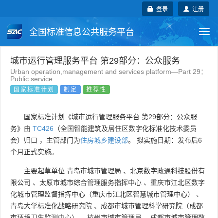
登录
注册
全国标准信息公共服务平台
Togg
navi
国家标准
行业标准
地方标准
城市运行管理服务平台 第29部分：公众服务
Urban operation,management and services platform—Part 29：
Public service
团体标准
企业标准
国际标准
国家标准计划
制定
推荐性
国外标准
技术委员会
国家标准计划《城市运行管理服务平台 第29部分：公众服
务》由
TC426
（全国智能建筑及居住区数字化标准化技术委员
会）归口 ，主管部门为
住房城乡建设部
。 拟实施日期：发布后6
个月正式实施。
主要起草单位
青岛市城市管理局
、
北京数字政通科技股份有
限公司
、
太原市城市综合管理服务指挥中心
、
重庆市江北区数字
化城市管理监督指挥中心（重庆市江北区智慧城市管理中心）
、
青岛大学标准化战略研究院
、
成都市城市管理科学研究院（成都
市环境卫生监测中心）
、
杭州市城市管理局
、
成都市城市管理数