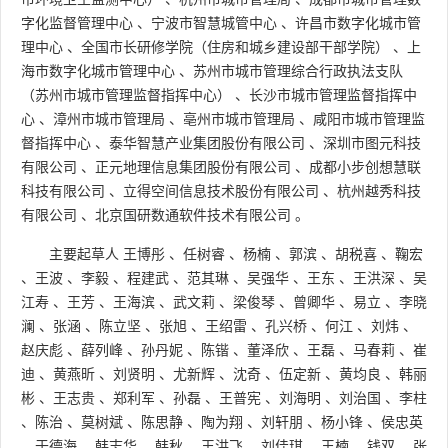
字化监督管理中心
、
宁波市智慧城管中心
、
许昌市数字化城市管
理中心
、
全国市长研修学院（住房和城乡建设部干部学院）
、
上
海市数字化城市管理中心
、
苏州市城市管理综合行政执法支队
（苏州市城市管理监督指挥中心）
、
长沙市城市管理监督指挥中
心
、
漳州市城市管理局
、
亳州市城市管理局
、
咸阳市城市管理监
督指挥中心
、
泰华智慧产业集团股份有限公司
、
深圳市图元科技
有限公司
、
正元地理信息集团股份有限公司
、
成都小步创想慧联
科技有限公司
、
立得空间信息技术股份有限公司
、
杭州越秀科技
有限公司
、
北京国研数通软件技术有限公司
。
主要起草人
王博彤
、
任树睿
、
杨楠
、
郭滨
、
胡税喜
、
鞠宏
、
王波
、
李毅
、
程建武
、
范其琳
、
吴强华
、
王东
、
王洪深
、
吴
江寿
、
王芳
、
王海滨
、
武文莉
、
梁俊琴
、
曾卿华
、
易立
、
李晓
澜
、
张涵
、
陈立坚
、
张旭
、
王绍雷
、
孔兴桥
、
何江
、
刘炜
、
赵庆彪
、
薛列峰
、
孙丹妮
、
陈锴
、
董泽欣
、
王磊
、
马春莉
、
崔
迪
、
黄燕昕
、
刘贤明
、
尤新辉
、
沈奇
、
伍定新
、
黄均良
、
韩丽
彬
、
王志贵
、
郑利军
、
孙磊
、
王普宪
、
刘海明
、
刘治国
、
李柱
、
陈治
、
莫树斌
、
陈思静
、
陶为翔
、
刘轩朋
、
杨小锋
、
侯忠英
、
于德海
、
韩志华
、
韩秋
、
王洪飞
、
刘佳琪
、
王楠
、
钱双
、
张