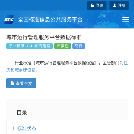
登录
注册
全国标准信息公共服务平台
Togg
navi
国家标准
行业标准
地方标准
城市运行管理服务平台数据标准
行业标准-CJ 城镇建设
推荐性
现行
团体标准
企业标准
国际标准
行业标准《城市运行管理服务平台数据标准》，主管部门为
住
国外标准
技术委员会
房和城乡建设部
。
查看全文
目录
1
标准状态