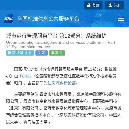
登录
注册
全国标准信息公共服务平台
Togg
navi
国家标准
行业标准
地方标准
城市运行管理服务平台 第12部分：系统维护
Urban operation,management and services platform — Part
12:System Maintenance
团体标准
企业标准
国际标准
国家标准计划
制定
推荐性
国外标准
技术委员会
国家标准计划《城市运行管理服务平台 第12部分：系统维
护》由
TC426
（全国智能建筑及居住区数字化标准化技术委员
会）归口 ，主管部门为
住房城乡建设部
。
主要起草单位
青岛市城市管理局
、
北京数字政通科技股份有
限公司
、
宿迁市数字化城市管理监督指挥中心
、
国研数字科技
（北京）有限公司
、
临沂市数字化城市管理服务中心
、
太原市城
市综合管理服务指挥中心
、
北京辰安科技股份有限公司
、
中国人
民大学
、
青岛理工大学
。