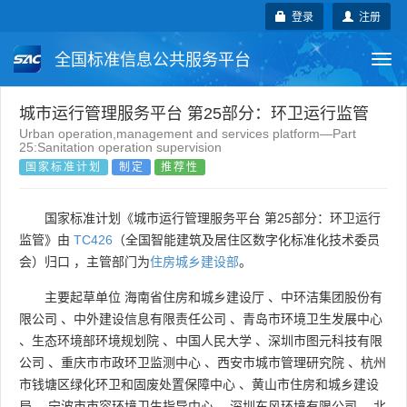
登录
注册
全国标准信息公共服务平台
Togg
navi
国家标准
行业标准
地方标准
城市运行管理服务平台 第25部分：环卫运行监管
Urban operation,management and services platform—Part
25:Sanitation operation supervision
团体标准
企业标准
国际标准
国家标准计划
制定
推荐性
国外标准
技术委员会
国家标准计划《城市运行管理服务平台 第25部分：环卫运行
监管》由
TC426
（全国智能建筑及居住区数字化标准化技术委员
会）归口 ，主管部门为
住房城乡建设部
。
主要起草单位
海南省住房和城乡建设厅
、
中环洁集团股份有
限公司
、
中外建设信息有限责任公司
、
青岛市环境卫生发展中心
、
生态环境部环境规划院
、
中国人民大学
、
深圳市图元科技有限
公司
、
重庆市市政环卫监测中心
、
西安市城市管理研究院
、
杭州
市钱塘区绿化环卫和固废处置保障中心
、
黄山市住房和城乡建设
局
、
宁波市市容环境卫生指导中心
、
深圳东风环境有限公司
、
北